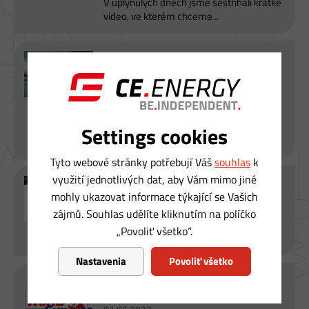
V uplynulých dnech jsme sestříhali krátké
video, ve kterém chceme...
CE.ENERGY je pro tento rok
jedním z partnerů evropské
série MOTOSURF
CONTINENTAL CUP 2023
27.07.2023
Ve čtvrtek 20.7.2023 díky tomuto
Settings cookies
partnerství si mohli někteří...
Tyto webové stránky potřebují Váš
souhlas
k
využití jednotlivých dat, aby Vám mimo jiné
Unikátní akce WELCOME
POWER 2023
mohly ukazovat informace týkající se Vašich
30.06.2023
zájmů. Souhlas udělíte kliknutím na políčko
Prázdniny jsou tady a my v CE.ENERGY
„Povoliť všetko“.
budeme pro Vás celé léto...
Nastavenia
Povoliť všetko
Světový pohár ve vodním
slalomu v pražské Troji 2023