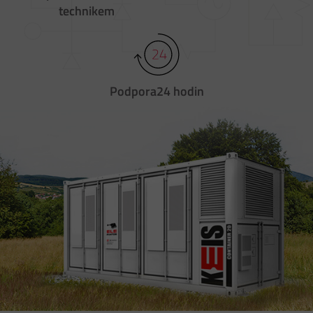
technikem
Podpora
24 hodin
xt
evi
‹
ná