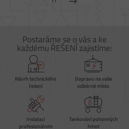
11
t
r
á
n
Postaráme se o vás a ke
k
každému ŘEŠENÍ zajistíme
:
y
Návrh
technického
Dopravu
na vaše
řešení
odběrné místo
Instalaci
Tankování
pohonných
profesionálním
hmot