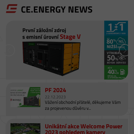
A
CE.ENERGY NEWS
C
H
Á
D
Z
A
T
E
S
PF 2024
A
22.12.2023
T
Vážení obchodní přátelé, děkujeme Vám
za projevenou důvěru v...
U
Unikátní akce Welcome Power
2023 pohledem kamery