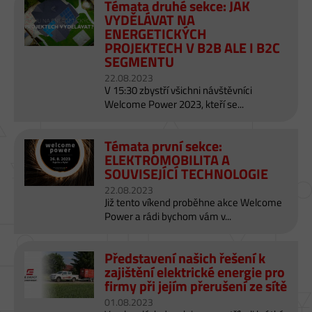
Témata druhé sekce: JAK
VYDĚLÁVAT NA
ENERGETICKÝCH
PROJEKTECH V B2B ALE I B2C
SEGMENTU
22.08.2023
V 15:30 zbystří všichni návštěvníci
Welcome Power 2023, kteří se...
Ne
Pr
Témata první sekce:
ELEKTROMOBILITA A
SOUVISEJÍCÍ TECHNOLOGIE
22.08.2023
Již tento víkend proběhne akce Welcome
Power a rádi bychom vám v...
Představení našich řešení k
zajištění elektrické energie pro
firmy při jejím přerušení ze sítě
01.08.2023