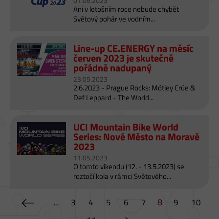
01.06.2023
Ani v letošním roce nebude chybět
Světový pohár ve vodním...
Line-up CE.ENERGY na měsíc
červen 2023 je skutečně
pořádně nadupaný
23.05.2023
2.6.2023 - Prague Rocks: Mötley Crüe &
Def Leppard - The World...
UCI Mountain Bike World
Series: Nové Město na Moravě
2023
11.05.2023
O tomto víkendu (12. - 13.5.2023) se
roztočí kola v rámci Světového...
8
…
3
4
5
6
7
9
10
S