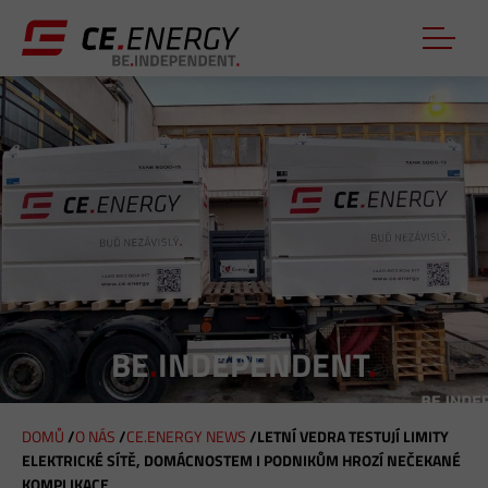
BE
.
INDEPENDENT
.
DOMŮ
/
O NÁS
/
CE.ENERGY NEWS
/
LETNÍ VEDRA TESTUJÍ LIMITY
ELEKTRICKÉ SÍTĚ, DOMÁCNOSTEM I PODNIKŮM HROZÍ NEČEKANÉ
J
KOMPLIKACE