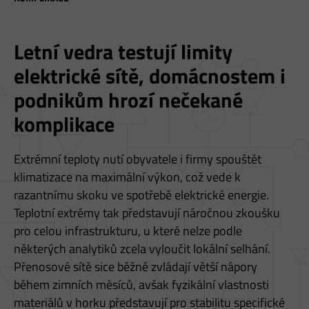
S
T
Letní vedra testují limity
E
elektrické sítě, domácnostem i
Z
D
podnikům hrozí nečekané
E
komplikace
Extrémní teploty nutí obyvatele i firmy spouštět
klimatizace na maximální výkon, což vede k
razantnímu skoku ve spotřebě elektrické energie.
Teplotní extrémy tak představují náročnou zkoušku
pro celou infrastrukturu, u které nelze podle
některých analytiků zcela vyloučit lokální selhání.
Přenosové sítě sice běžně zvládají větší nápory
během zimních měsíců, avšak fyzikální vlastnosti
materiálů v horku představují pro stabilitu specifické