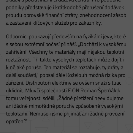
podniky představuje i krátkodobé přerušení dodávek
proudu obrovské finanční ztráty, znehodnocení zásob
a zastavení klíčových služeb pro zákazníky.
Odborníci poukazují především na fyzikální jevy, které
s sebou extrémní počasí přináší. „Dochází k vysokému
zahřívání. Všechny ty materiály mají nějakou teplotní
roztažnost. Při takto vysokých teplotách může dojít i
k nějaké poruše. Ten materiál se roztahuje, ty dráty a
další součásti,“ popsal dále Koželouh možná rizika pro
zařízení. Distributoři elektřiny se ovšem snaží situaci
uklidnit. Mluvčí společnosti E.ON Roman Šperňák k
tomu veřejnosti sdělil: „Žádné přetížení neevidujeme
ani žádné mimořádné poruchy způsobené vysokými
teplotami. Nemuseli jsme přijímat ani žádné provozní
opatření.“