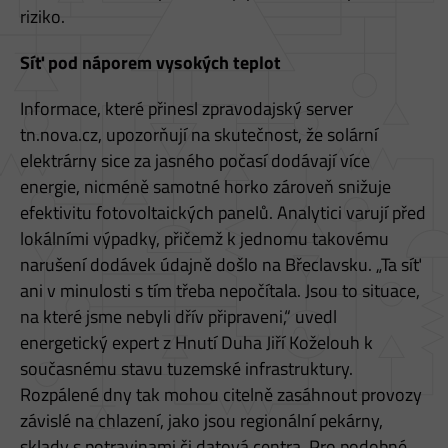
riziko.
Síť pod náporem vysokých teplot
Informace, které přinesl zpravodajský server
tn.nova.cz, upozorňují na skutečnost, že solární
elektrárny sice za jasného počasí dodávají více
energie, nicméně samotné horko zároveň snižuje
efektivitu fotovoltaických panelů. Analytici varují před
lokálními výpadky, přičemž k jednomu takovému
narušení dodávek údajně došlo na Břeclavsku. „Ta síť
ani v minulosti s tím třeba nepočítala. Jsou to situace,
na které jsme nebyli dřív připraveni,“ uvedl
energetický expert z Hnutí Duha Jiří Koželouh k
současnému stavu tuzemské infrastruktury.
Rozpálené dny tak mohou citelně zasáhnout provozy
závislé na chlazení, jako jsou regionální pekárny,
sklady s potravinami či datová centra. Pro podobné