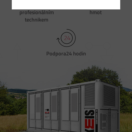
Instalaci
Tankování
pohonných
profesionálním
hmot
technikem
Podpora
24 hodin
Ne
Pr