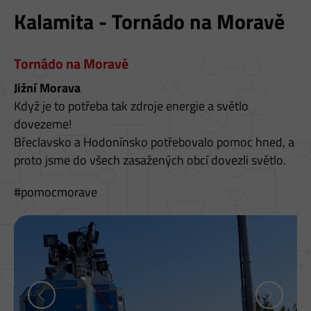
S
Kalamita - Tornádo na Moravě
T
E
Tornádo na Moravě
Z
Jižní Morava
D
Když je to potřeba tak zdroje energie a světlo
E
dovezeme!
Břeclavsko a Hodonínsko potřebovalo pomoc hned, a
proto jsme do všech zasažených obcí dovezli světlo.
#pomocmorave