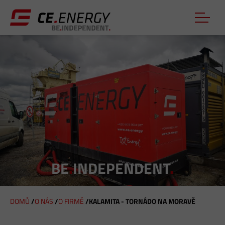
BE
.
INDEPENDENT
.
DOMŮ
/
O NÁS
/
O FIRMĚ
/
KALAMITA - TORNÁDO NA MORAVĚ
J