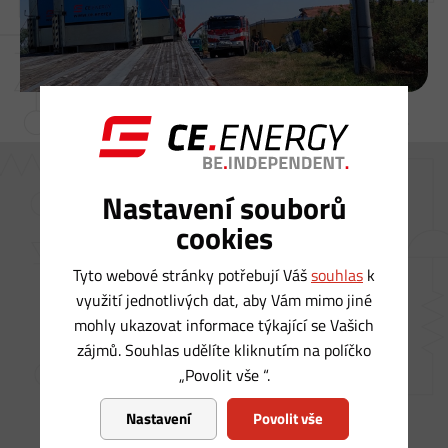
Postaráme se o vás a ke
Nastavení souborů
každému ŘEŠENÍ zajistíme
:
cookies
Tyto webové stránky potřebují Váš
souhlas
k
využití jednotlivých dat, aby Vám mimo jiné
Návrh
technického
Dopravu
na vaše
mohly ukazovat informace týkající se Vašich
řešení
odběrné místo
zájmů. Souhlas udělíte kliknutím na políčko
„Povolit vše “.
Nastavení
Povolit vše