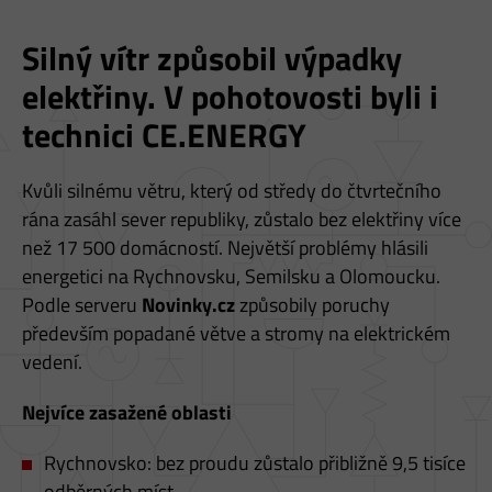
A
C
Silný vítr způsobil výpadky
H
elektřiny. V pohotovosti byli i
Á
technici CE.ENERGY
D
Z
Kvůli silnému větru, který od středy do čtvrtečního
A
rána zasáhl sever republiky, zůstalo bez elektřiny více
T
než 17 500 domácností. Největší problémy hlásili
E
energetici na Rychnovsku, Semilsku a Olomoucku.
Podle serveru
Novinky.cz
způsobily poruchy
S
především popadané větve a stromy na elektrickém
A
vedení.
T
U
Nejvíce zasažené oblasti
Rychnovsko: bez proudu zůstalo přibližně 9,5 tisíce
odběrných míst