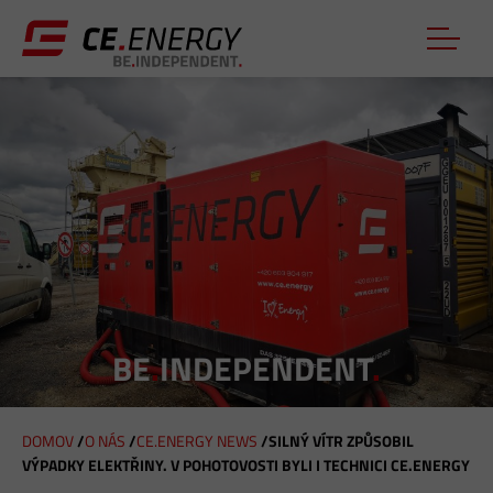
BE
.
INDEPENDENT
.
DOMOV
/
O NÁS
/
CE.ENERGY NEWS
/
SILNÝ VÍTR ZPŮSOBIL
VÝPADKY ELEKTŘINY. V POHOTOVOSTI BYLI I TECHNICI CE.ENERGY
N