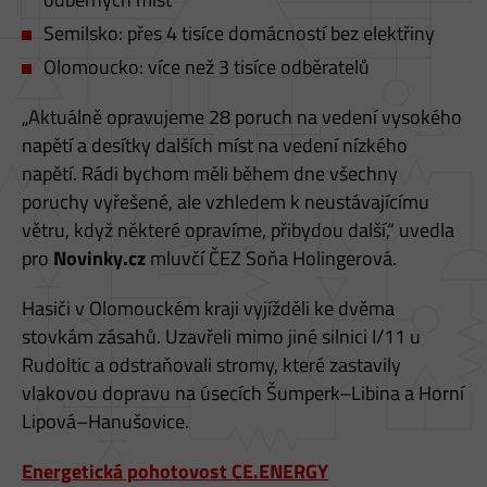
Semilsko: přes 4 tisíce domácností bez elektřiny
Olomoucko: více než 3 tisíce odběratelů
„Aktuálně opravujeme 28 poruch na vedení vysokého
napětí a desítky dalších míst na vedení nízkého
napětí. Rádi bychom měli během dne všechny
poruchy vyřešené, ale vzhledem k neustávajícímu
větru, když některé opravíme, přibydou další,“ uvedla
pro
Novinky.cz
mluvčí ČEZ Soňa Holingerová.
Hasiči v Olomouckém kraji vyjížděli ke dvěma
stovkám zásahů. Uzavřeli mimo jiné silnici I/11 u
Rudoltic a odstraňovali stromy, které zastavily
vlakovou dopravu na úsecích Šumperk–Libina a Horní
Lipová–Hanušovice.
Energetická pohotovost CE.ENERGY