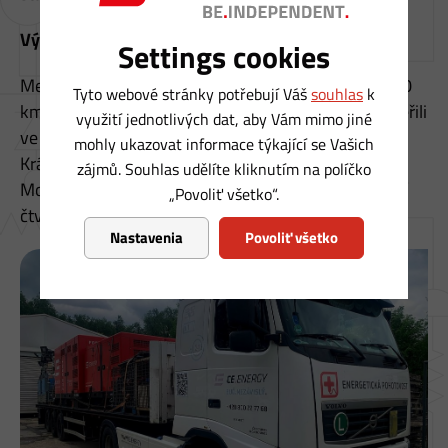
Výstraha pomalu končí
Settings cookies
Meteorologové varovali před nárazy větru kolem 80
Tyto webové stránky potřebují Váš
souhlas
k
km/h, přičemž nejvyšší hodnotu – 89 km/h – naměřili
využití jednotlivých dat, aby Vám mimo jiné
ve Šternberku. Výstraha, která se týká
mohly ukazovat informace týkající se Vašich
Královéhradeckého, Olomouckého a
zájmů. Souhlas udělíte kliknutím na políčko
Moravskoslezského kraje, by měla skončit během
„Povoliť všetko“.
čtvrtečního dopoledne.
Nastavenia
Povoliť všetko