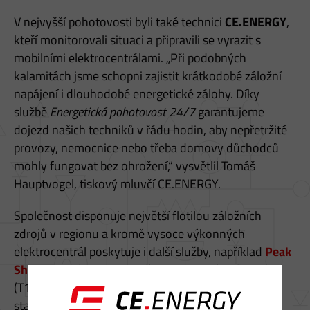
V nejvyšší pohotovosti byli také technici
CE.ENERGY
,
kteří monitorovali situaci a připravili se vyrazit s
mobilními elektrocentrálami. „Při podobných
kalamitách jsme schopni zajistit krátkodobé záložní
napájení i dlouhodobé energetické zálohy. Díky
službě
Energetická pohotovost 24/7
garantujeme
dojezd našich techniků v řádu hodin, aby nepřetržité
provozy, nemocnice nebo třeba domovy důchodců
mohly fungovat bez ohrožení,“ vysvětlil Tomáš
Hauptvogel, tiskový mluvčí CE.ENERGY.
Společnost disponuje největší flotilou záložních
zdrojů v regionu a kromě vysoce výkonných
elektrocentrál poskytuje i další služby, například
Peak
Shaving
pro optimalizaci čtvrthodinových maxim
(T15) nebo řešení
ELE FANTOS
, které pomáhá
stabilizovat přenosovou soustavu.